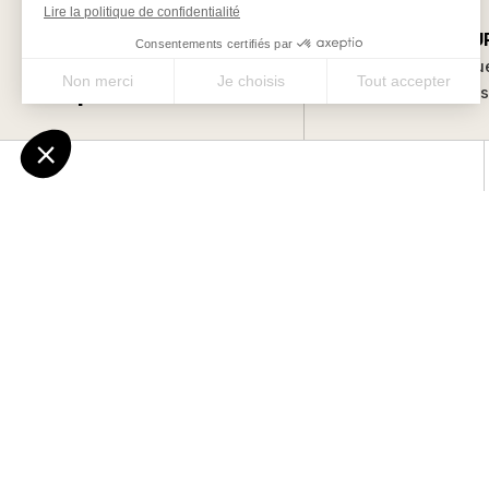
SUR-MESU
Les bonnes raisons
Des séjours uniqu
de partir avec nous
vos envie
Via-compostela.com est une marque déposée par Chamina
Sylva SAS pour vous offrir le meilleur des chemins millénaires
en France, en Europe et dans le monde.
QUI SOMMES-NOUS ?