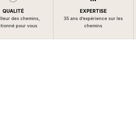
QUALITÉ
EXPERTISE
lleur des chemins,
35 ans d’expérience sur les
ctionné pour vous
chemins
Paiement bancaire par carte sécurisé
Confidentialité de vos données personnelles