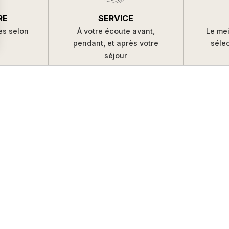
SERVICE
RE
À votre écoute avant,
es selon
Le mei
pendant, et après votre
s
séle
séjour
NOUS CONTACTER
Une question, une envie particulière ? Notre équipe est à votre
service pour vous conseiller et vous accompagner.
DEMANDE DE DEVIS
NOUS CONTACTER
CHÈQUE CADEAU
04 66 69 05 19