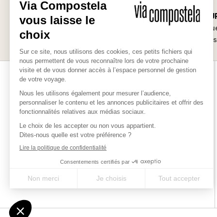
SUR-MESU
Les bonnes raisons
Des séjours uniqu
de partir avec nous
vos envie
Via-compostela.com est une marque déposée par Chamina
Sylva SAS pour vous offrir le meilleur des chemins millénaires
en France, en Europe et dans le monde.
QUI SOMMES-NOUS ?