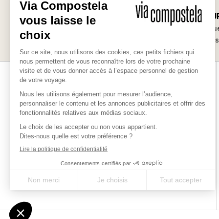
SUR-MESU
Les bonnes raisons
Des séjours uniqu
de partir avec nous
vos envie
Via-compostela.com est une marque déposée par Chamina
Sylva SAS pour vous offrir le meilleur des chemins millénaires
en France, en Europe et dans le monde.
QUI SOMMES-NOUS ?