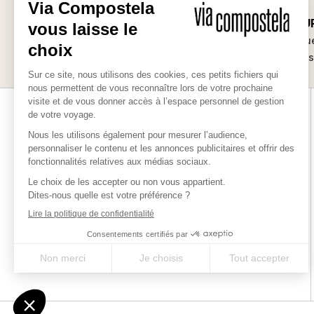
SUR-MESU
Les bonnes raisons
Des séjours uniqu
de partir avec nous
vos envie
Via-compostela.com est une marque déposée par Chamina
Sylva SAS pour vous offrir le meilleur des chemins millénaires
en France, en Europe et dans le monde.
QUI SOMMES-NOUS ?