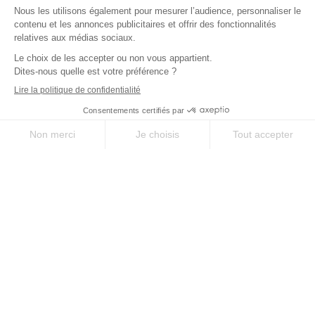
Via-compostela.com est une marque déposée par Chamina Sylva SAS pour
vous offrir le meilleur des chemins millénaires en France, en Europe et dans
le monde.
QUI SOMMES-NOUS ?
NOUS CONTACTER
Une question, une envie particulière ? Notre équipe est à votre service pour
vous conseiller et vous accompagner.
DEMANDE DE DEVIS
NOUS CONTACTER
CHÈQUE CADEAU
04 66 69 05 19
Paiement bancaire par carte sécurisé