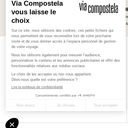
SUR-MESU
Les bonnes raisons
Des séjours uniqu
de partir avec nous
vos envie
Via-compostela.com est une marque déposée par Chamina
Sylva SAS pour vous offrir le meilleur des chemins millénaires
en France, en Europe et dans le monde.
QUI SOMMES-NOUS ?