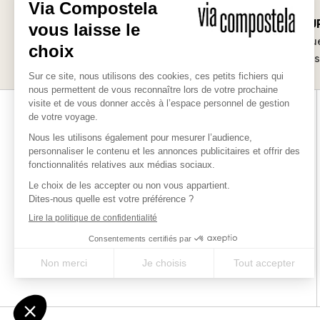
SUR-MESU
Les bonnes raisons
Des séjours uniqu
de partir avec nous
vos envie
Via-compostela.com est une marque déposée par Chamina
Sylva SAS pour vous offrir le meilleur des chemins millénaires
en France, en Europe et dans le monde.
QUI SOMMES-NOUS ?