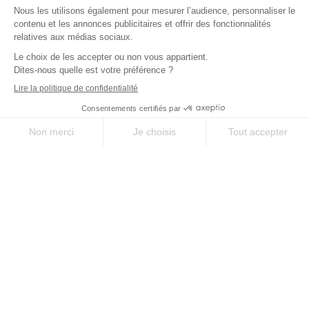
Via-compostela.com est une marque déposée par Chamina Sylva SAS pour
vous offrir le meilleur des chemins millénaires en France, en Europe et dans
le monde.
QUI SOMMES-NOUS ?
NOUS CONTACTER
Une question, une envie particulière ? Notre équipe est à votre service pour
vous conseiller et vous accompagner.
DEMANDE DE DEVIS
NOUS CONTACTER
CHÈQUE CADEAU
04 66 69 05 19
Paiement bancaire par carte sécurisé