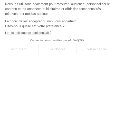
Via-compostela.com est une marque déposée par Chamina Sylva SAS pour
vous offrir le meilleur des chemins millénaires en France, en Europe et dans
le monde.
QUI SOMMES-NOUS ?
NOUS CONTACTER
Une question, une envie particulière ? Notre équipe est à votre service pour
vous conseiller et vous accompagner.
DEMANDE DE DEVIS
NOUS CONTACTER
CHÈQUE CADEAU
04 66 69 05 19
Paiement bancaire par carte sécurisé