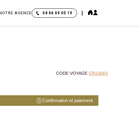
NOTRE AGENCE
04 66 69 05 19
CODE VOYAGE
CR1S06V
Confirmation et paiement
3