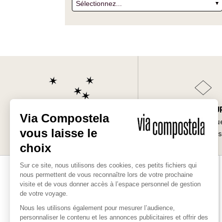
SUR-MESU
Les bonnes raisons
Des séjours uniqu
de partir avec nous
vos envie