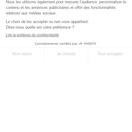
SUR-MESURE
SERVICE
Des séjours uniques
À votre écoute avant,
selon vos envies
pendant, et après votre
séjour
QUALITÉ
EXPERTISE
Le meilleur des
35 ans d’expérience
chemins, sélectionné
sur les chemins
pour vous