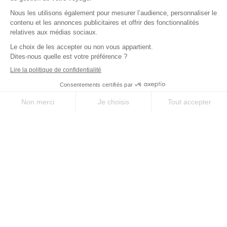
SUR-MESURE
SERVICE
Des séjours uniques
À votre écoute avant,
selon vos envies
pendant, et après votre
séjour
QUALITÉ
EXPERTISE
Le meilleur des
35 ans d’expérience
chemins, sélectionné
sur les chemins
pour vous