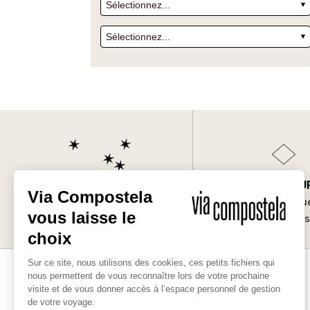
SUR-MESU
Les bonnes raisons
Des séjours uniqu
de partir avec nous
vos envie