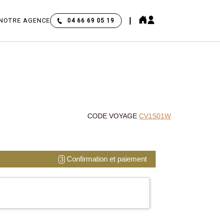
NOTRE AGENCE
04 66 69 05 19
CODE VOYAGE
CV1S01W
Confirmation et paiement
3