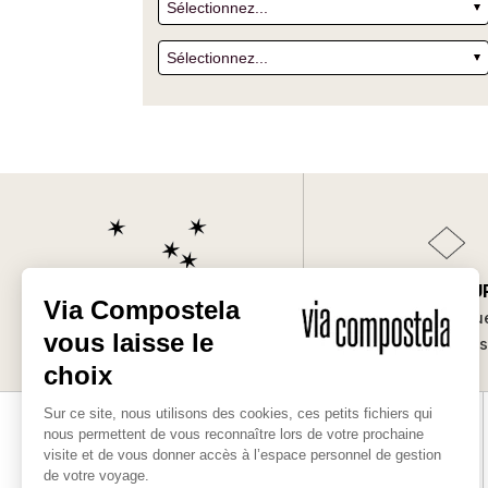
SUR-MESU
Les bonnes raisons
Des séjours uniqu
de partir avec nous
vos envie