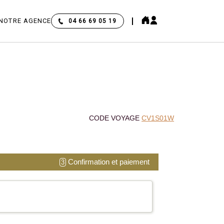
NOTRE AGENCE
04 66 69 05 19
CODE VOYAGE
CV1S01W
Confirmation et paiement
3