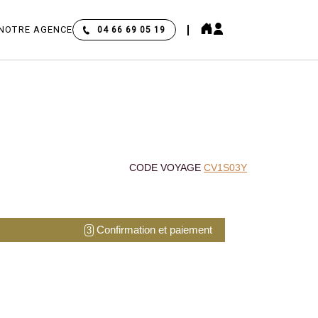
NOTRE AGENCE
04 66 69 05 19
CODE VOYAGE
CV1S03Y
Confirmation et paiement
3