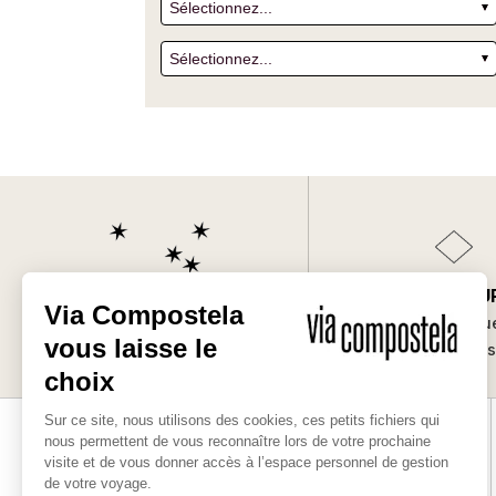
SUR-MESU
Les bonnes raisons
Des séjours uniqu
de partir avec nous
vos envie