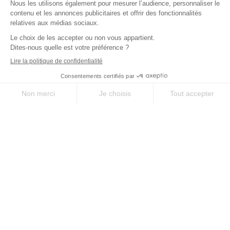
SUR-MESURE
SERVICE
Des séjours uniques
À votre écoute avant,
selon vos envies
pendant, et après votre
séjour
QUALITÉ
EXPERTISE
Le meilleur des
35 ans d’expérience
chemins, sélectionné
sur les chemins
pour vous