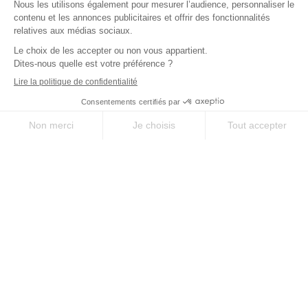
SUR-MESURE
SERVICE
Des séjours uniques
À votre écoute avant,
selon vos envies
pendant, et après votre
séjour
QUALITÉ
EXPERTISE
Le meilleur des
35 ans d’expérience
chemins, sélectionné
sur les chemins
pour vous