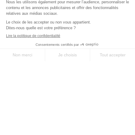
SUR-MESURE
SERVICE
Des séjours uniques
À votre écoute avant,
selon vos envies
pendant, et après votre
séjour
QUALITÉ
EXPERTISE
Le meilleur des
35 ans d’expérience
chemins, sélectionné
sur les chemins
pour vous