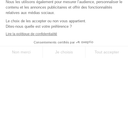
SUR-MESURE
SERVICE
Des séjours uniques
À votre écoute avant,
selon vos envies
pendant, et après votre
séjour
QUALITÉ
EXPERTISE
Le meilleur des
35 ans d’expérience
chemins, sélectionné
sur les chemins
pour vous