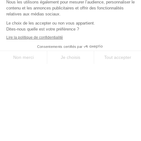
SUR-MESURE
SERVICE
Des séjours uniques
À votre écoute avant,
selon vos envies
pendant, et après votre
séjour
QUALITÉ
EXPERTISE
Le meilleur des
35 ans d’expérience
chemins, sélectionné
sur les chemins
pour vous